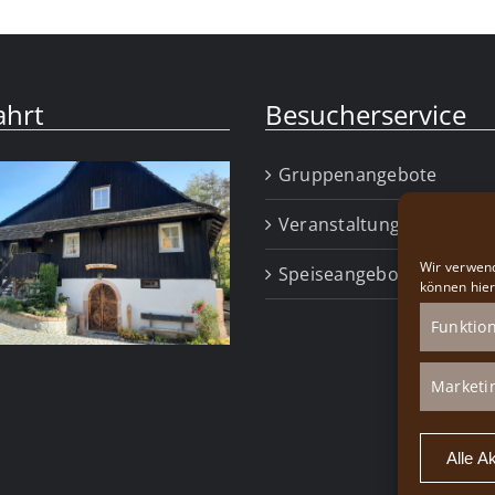
ahrt
Besucherservice
Gruppenangebote
Veranstaltungen
Wir verwend
Speiseangebot
können hier
Funktion
Marketi
Alle A