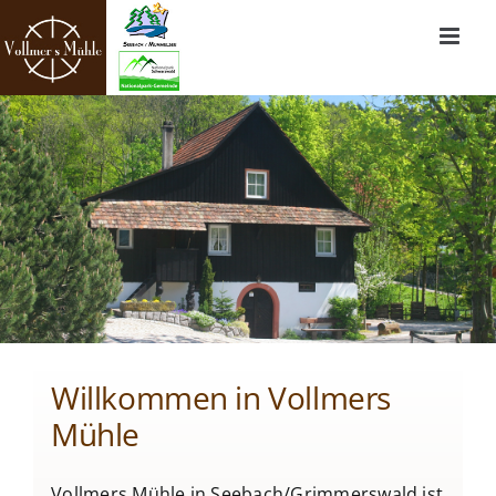
Zum
Inhalt
springen
Willkommen in Vollmers
Mühle
Vollmers Mühle in Seebach/Grimmerswald ist