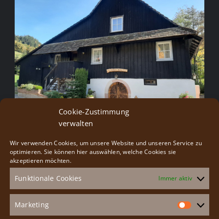
Cookie-Zustimmung
verwalten
Wir verwenden Cookies, um unsere Website und unseren Service zu
Besucherservice
optimieren. Sie können hier auswählen, welche Cookies sie
akzeptieren möchten.
Funktionale Cookies
Immer aktiv
Gruppenangebote
Veranstaltungen
Marketing
Market