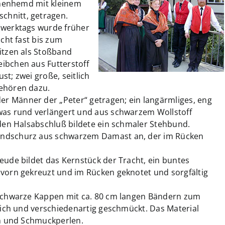
einenhemd mit kleinem
hnitt, getragen.
(werktags wurde früher
icht fast bis zum
itzen als Stoßband
ibchen aus Futterstoff
ust; zwei große, seitlich
gehören dazu.
 Männer der „Peter“ getragen; ein langärmliges, eng
was rund verlängert und aus schwarzem Wollstoff
 den Halsabschluß bildete ein schmaler Stehbund.
undschurz aus schwarzem Damast an, der im Rücken
eude bildet das Kernstück der Tracht, ein buntes
 vorn gekreuzt und im Rücken geknotet und sorgfältig
 schwarze Kappen mit ca. 80 cm langen Bändern zum
hlich und verschiedenartig geschmückt. Das Material
rn und Schmuckperlen.