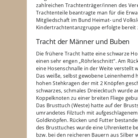
zahlreichen Trachtenträger/innen des Vere
Trachtenteile beantragte man für die Erw
Mitgliedschaft im Bund Heimat- und Volksl
Kindertrachtentanzgruppe erfolgte bereit 
Tracht der Männer und Buben
Die frühere Tracht hatte eine schwarze Ho
einen sehr engen „Röhrleschnitt“. Am Rück
eine Hosenschnalle in der Weite verstellt 
Das weiße, selbst gewobene Leinenhemd ha
hohen Stehkragen der mit 2 Knöpfen gesc
schwarzes, schmales Dreiecktuch wurde a
Koppelknoten zu einer breiten Fliege geb
Das Brusttuch (Weste) hatte auf der Brusts
umrandetes Filztuch mit aufgeschlagenem
Goldknöpfen. Rücken und Futter bestanden
des Brusttuches wurde eine Uhrenkette bef
bzw. bei den reicheren Bauern aus Silber 