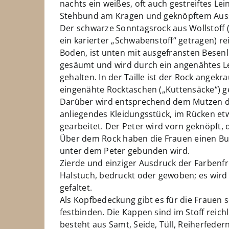
nachts ein weißes, oft auch gestreiftes L
Stehbund am Kragen und geknöpftem Aussc
Der schwarze Sonntagsrock aus Wollstoff 
ein karierter „Schwabenstoff“ getragen) re
Boden, ist unten mit ausgefransten Besenl
gesäumt und wird durch ein angenähtes Le
gehalten. In der Taille ist der Rock angekra
eingenähte Rocktaschen („Kuttensäcke“) 
Darüber wird entsprechend dem Mutzen der
anliegendes Kleidungsstück, im Rücken et
gearbeitet. Der Peter wird vorn geknöpft,
Über dem Rock haben die Frauen einen B
unter dem Peter gebunden wird.
Zierde und einziger Ausdruck der Farbenfr
Halstuch, bedruckt oder gewoben; es wird
gefaltet.
Als Kopfbedeckung gibt es für die Frauen
festbinden. Die Kappen sind im Stoff reic
besteht aus Samt, Seide, Tüll, Reiherfede