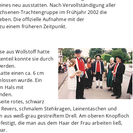
ines neu ausstatten. Nach Vervollständigung aller
achsenen-Trachtengruppe im Frühjahr 2002 die
eben. Die offizielle Aufnahme mit der
zu einem früheren Zeitpunkt.
se aus Wollstoff hatte
enteil konnte sie durch
werden.
tte einen ca. 6 cm
hlossen wurde. Ein
m Hals mit
unden.
eite rotes, schwarz
 Revers, schmalem Stehkragen, Leinentaschen und
 aus weiß-grau gestreiftem Drell. Am oberen Knopfloch
estigt, die man aus dem Haar der Frau arbeiten ließ,
war.