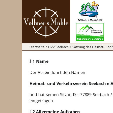
Zum
Inhalt
springen
Startseite
HVV Seebach
Satzung des Heimat- und 
§ 1 Name
Der Verein führt den Namen
Heimat- und Verkehrsverein Seebach e.V
und hat seinen Sitz in D – 77889 Seebach /
eingetragen.
§ 2 Allgemeine Aufgaben