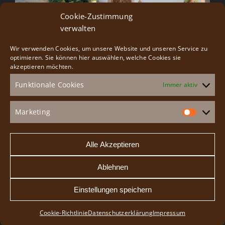
Cookie-Zustimmung
verwalten
Wir verwenden Cookies, um unsere Website und unseren Service zu
Besucherservice
optimieren. Sie können hier auswählen, welche Cookies sie
akzeptieren möchten.
Funktionale Cookies
Immer aktiv
Gruppenangebote
Veranstaltungen
Marketing
Market
Speiseangebot
Alle Akzeptieren
Ablehnen
Einstellungen speichern
Cookie-Richtlinie
Datenschutzerklärung
Impressum